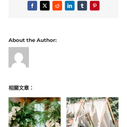
覺
Facebook
X
Reddit
LinkedIn
Tumblr
Pinterest
系
—
用
完
美
About the Author:
布
置
捕
獲
對
方
的
相關文章：
心〉
中