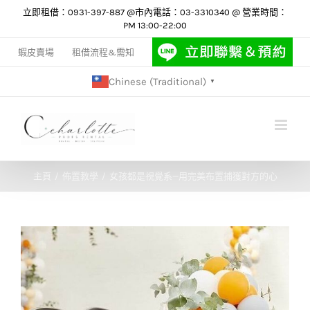
Skip
立即租借：0931-397-887 @市內電話：03-3310340 @ 營業時間：
PM 13:00-22:00
to
content
蝦皮賣場
租借流程&需知
Chinese (Traditional)
▼
主頁
佈置教學
女孩都是視覺系—用完美布置捕獲對方的心
View
Larger
Image