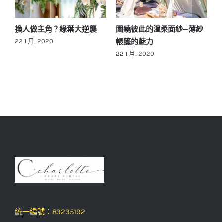
求
換人做主角？綠葉大逆襲
圍繞彼此的溫柔面紗─薄紗
帳篷的魅力
22 1 月, 2020
22 1 月, 2020
2
統一編號：83235192