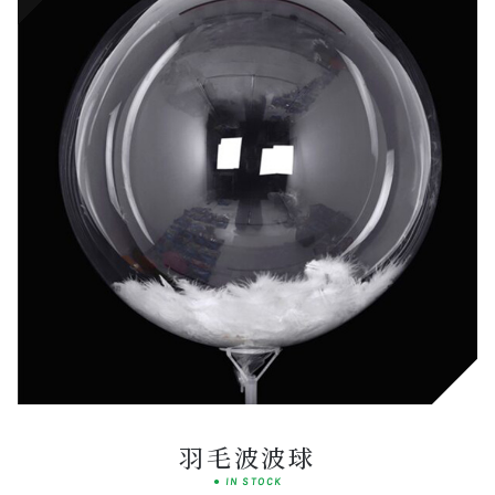
Classic
HERITAGE LINE
羽毛波波球
● IN STOCK