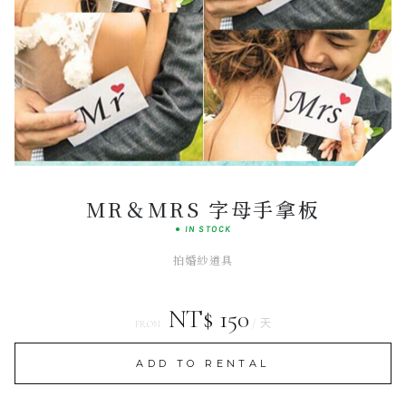
Classic
HERITAGE LINE
MR＆MRS 字母手拿板
● IN STOCK
拍婚紗道具
NT$ 150
/ 天
FROM
ADD TO RENTAL