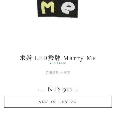
Luminous
INTERACTIVE ART
求婚 LED燈牌 Marry Me
● IN STOCK
求婚道具-手拿類
NT$ 500
/ 天
FROM
ADD TO RENTAL