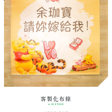
Romantic
FLORAL COUTURE
客製化布條
● IN STOCK