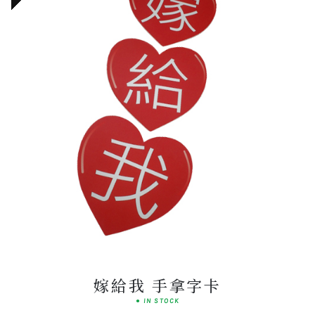
Premium
BOUTIQUE SELECTION
嫁給我 手拿字卡
● IN STOCK