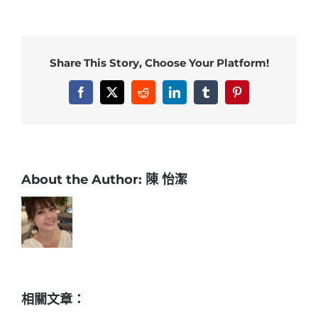
居
家
布
Share This Story, Choose Your Platform!
置
也
Facebook
X
Reddit
LinkedIn
Tumblr
Pinterest
應
用
在
婚
禮
About the Author:
陳 怡潔
or
派
對
布
置
吧！〉
中
相關文章：