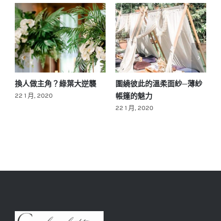
求
換人做主角？綠葉大逆襲
圍繞彼此的溫柔面紗─薄紗
帳篷的魅力
22 1 月, 2020
22 1 月, 2020
2