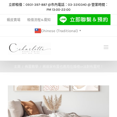
Skip
立即租借：0931-397-887 @市內電話：03-3310340 @ 營業時間：
PM 13:00-22:00
to
content
蝦皮賣場
租借流程&需知
Chinese (Traditional)
▼
主頁
佈置教學
將居家布置也應用在婚禮or派對布置吧！
View
Larger
Image