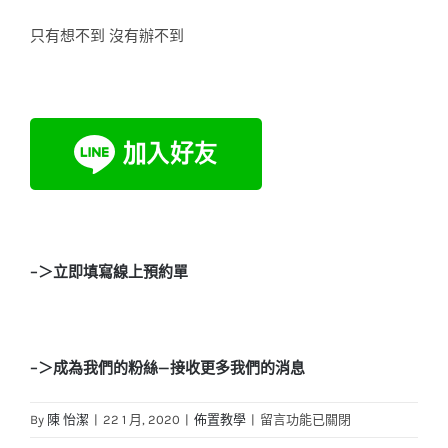
只有想不到 沒有辦不到
–＞立即填寫線上預約單
–＞成為我們的粉絲—接收更多我們的消息
在
By
陳 怡潔
|
22 1 月, 2020
|
佈置教學
|
留言功能已關閉
〈將