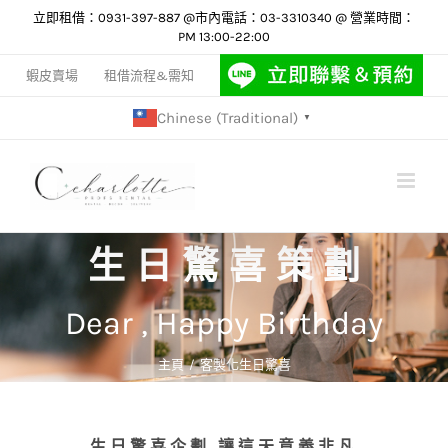
Skip
立即租借：0931-397-887 @市內電話：03-3310340 @ 營業時間：
PM 13:00-22:00
to
content
蝦皮賣場
租借流程&需知
Chinese (Traditional)
▼
生 日 驚 喜 策 劃
Dear , Happy Birthday
主頁
客製化生日驚喜
生日驚喜企劃 讓這天意義非凡