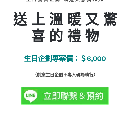
送 上 溫 暖 又 驚
喜 的 禮 物
生日企劃專案價：＄6,000
（創意生日企劃＋專人現場執行）