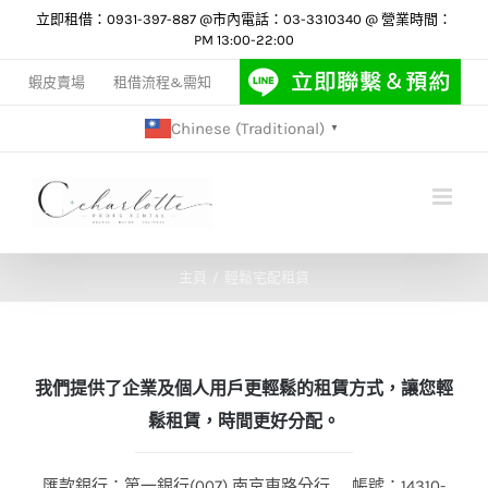
Skip
立即租借：0931-397-887 @市內電話：03-3310340 @ 營業時間：
PM 13:00-22:00
to
content
蝦皮賣場
租借流程&需知
Chinese (Traditional)
▼
主頁
輕鬆宅配租賃
我們提供了企業及個人用戶更輕鬆的租賃方式，讓您輕
鬆租賃，時間更好分配。
匯款銀行：第一銀行(007) 南京東路分行 帳號：14310-