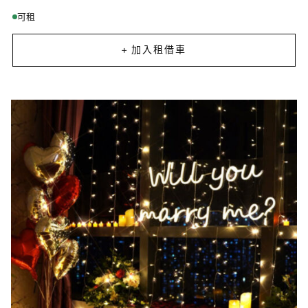
可租
+ 加入租借車