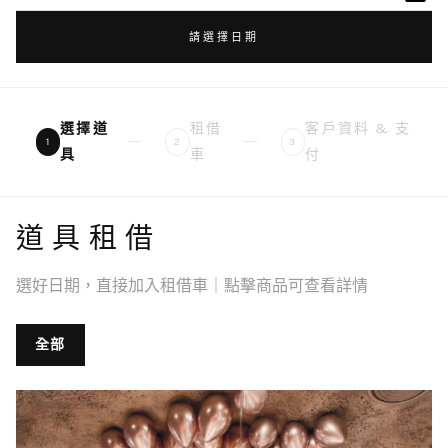
請選擇日期
選擇道
租借
客戶資料 & 支
1
2
3
具
車
付
道具租借
選好日期，直接加入租借車｜點擊商品可查看詳情
全部