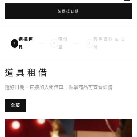
請選擇日期
選擇道
租借
客戶資料 & 支
1
2
3
具
車
付
道具租借
選好日期，直接加入租借車｜點擊商品可查看詳情
全部