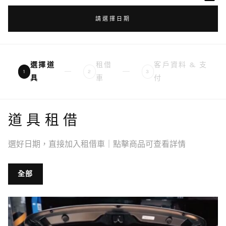
請選擇日期
選擇道
租借
客戶資料 & 支
1
2
3
具
車
付
道具租借
選好日期，直接加入租借車｜點擊商品可查看詳情
全部