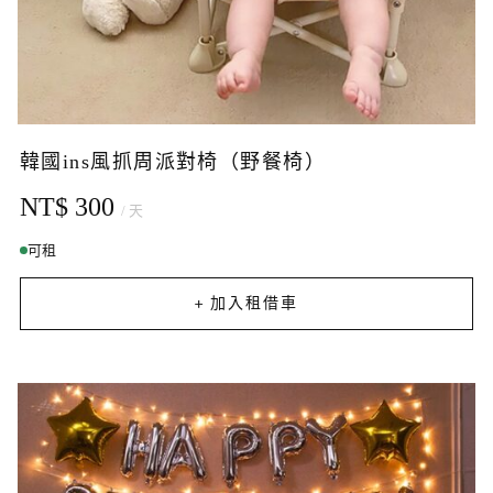
韓國ins風抓周派對椅（野餐椅）
NT$ 300
/ 天
可租
+ 加入租借車