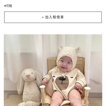
可租
+ 加入租借車