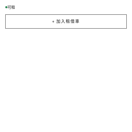
可租
+ 加入租借車