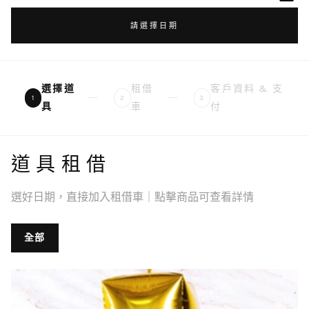
請選擇日期
選擇道
租借
客戶資料 & 支
1
2
3
具
車
付
道具租借
選好日期，直接加入租借車｜點擊商品可查看詳情
全部