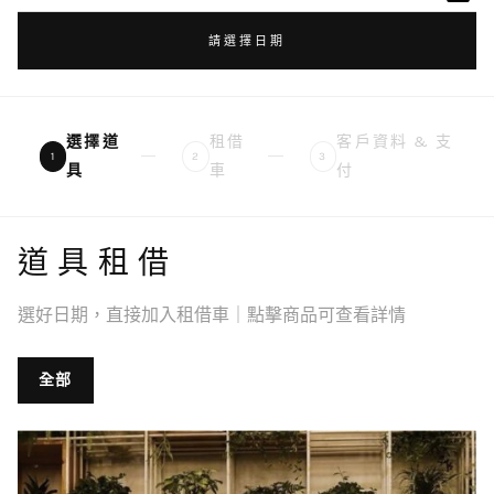
請選擇日期
選擇道
租借
客戶資料 & 支
1
2
3
具
車
付
道具租借
選好日期，直接加入租借車｜點擊商品可查看詳情
全部