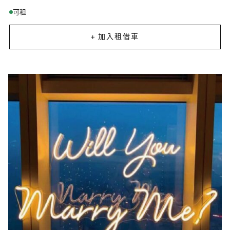
可租
+ 加入租借車