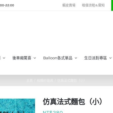
0-22:00
蝦皮賣場
租借流程&需知
列
後車廂驚喜
Balloon各式單品
生日派對專區
主頁
拍婚紗道具
仿真法式麵包（小）
仿真法式麵包（小）
NT$
280