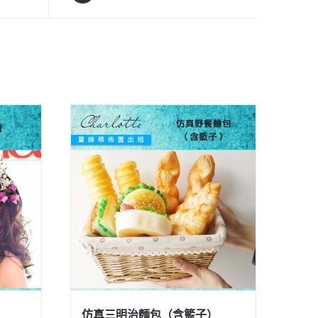
仿真三明治麵包（含籃子）