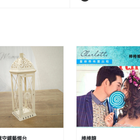
簍空鐵藝燭台
棒棒糖