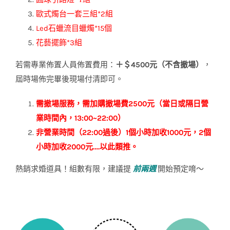
歐式燭台一套三組*2組
Led石蠟流目蠟燭*15個
花藝擺飾*3組
若需專業佈置人員佈置費用：
＋＄4500元（不含撤場）
，
屆時場佈完畢後現場付清即可。
需撤場服務，需加購撤場費2500元（當日或隔日營
業時間內，13:00~22:00）
非營業時間（22:00過後）1個小時加收1000元，2個
小時加收2000元….以此類推。
熱銷求婚道具！組數有限，建議提
前兩週
開始預定唷～