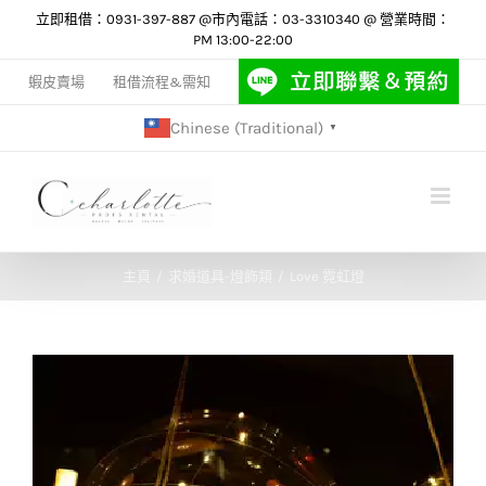
Skip
立即租借：0931-397-887 @市內電話：03-3310340 @ 營業時間：
PM 13:00-22:00
to
content
蝦皮賣場
租借流程&需知
Chinese (Traditional)
▼
主頁
求婚道具-燈飾類
Love 霓虹燈