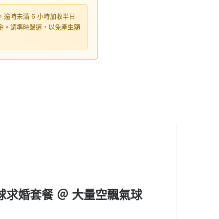
，逾時未滿 6 小時加收半日
租金。請準時歸還，以免產生額
求婚套餐 ＠ 大量空飄氣球