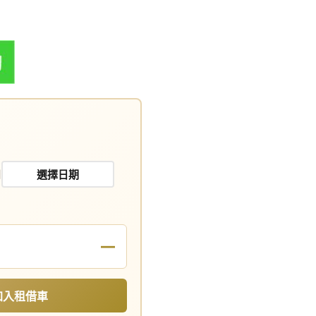
日
—
加入租借車