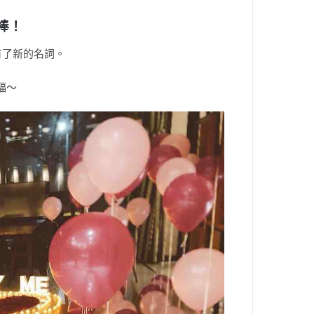
棒！
有了新的名詞。
福～