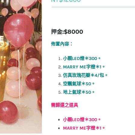
押金:$8000
佈置內容：
小顆LED燈＊300。
MARRY ME字燈＊1。
仿真玫瑰花瓣＊4/包。
空飄氣球＊50。
地上氣球＊50。
需歸還之道具
小顆LED燈＊300。
MARRY ME字燈＊1。