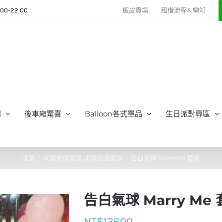
0-22:00
蝦皮賣場
租借流程&需知
列
後車廂驚喜
Balloon各式單品
生日派對專區
主頁
求婚氣球套餐
求婚浪漫套餐
告白氣球 Marry Me 套餐
告白氣球 Marry Me
NT$
12600