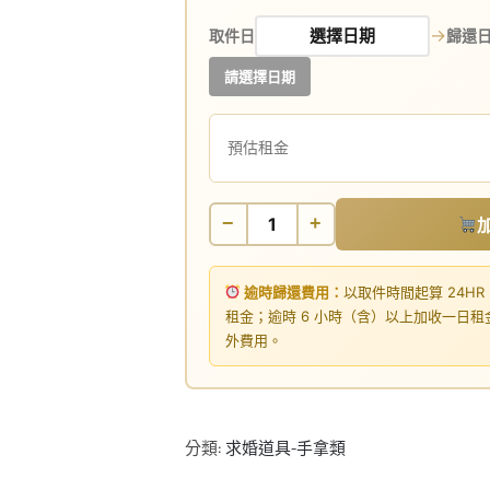
→
取件日
歸還
請選擇日期
預估租金
−
+
逾時歸還費用：
以取件時間起算 24HR
租金；逾時 6 小時（含）以上加收一日
外費用。
分類:
求婚道具-手拿類