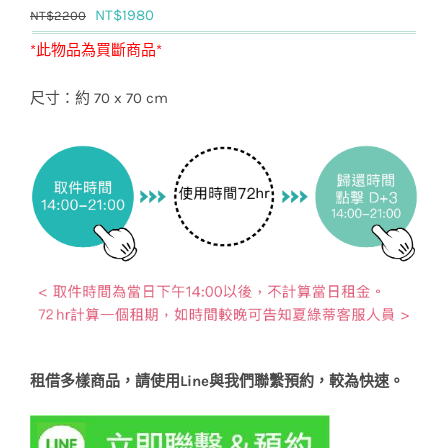
原
目
NT$
1980
NT$
2200
始
前
*此物品為買斷商品*
價
價
尺寸：約 70 x 70 cm
格：
格：
NT$2200。
NT$1980。
租借多樣商品，請使用Line與我們聯繫預約，較為快速。