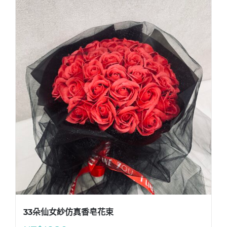
33朵仙女紗仿真香皂花束