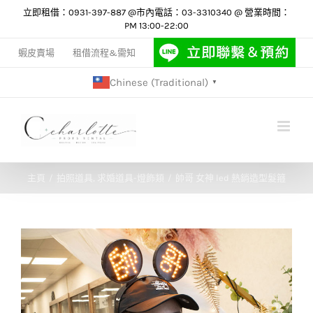
Skip
立即租借：0931-397-887 @市內電話：03-3310340 @ 營業時間：
PM 13:00-22:00
to
content
蝦皮賣場
租借流程&需知
Chinese (Traditional)
▼
主頁
拍照道具
求婚道具-燈飾類
帥哥 女神 led 熱銷造型髮箍