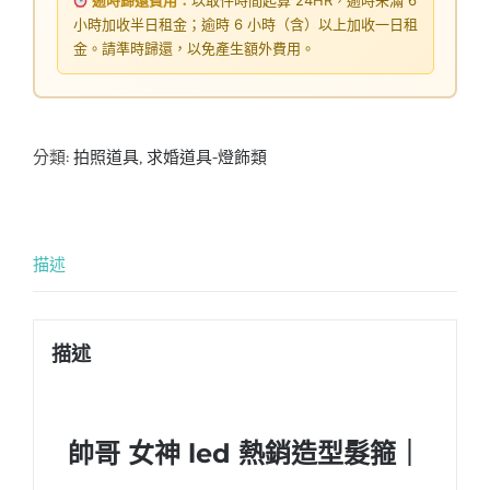
逾時歸還費用：
以取件時間起算 24HR，逾時未滿 6
小時加收半日租金；逾時 6 小時（含）以上加收一日租
金。請準時歸還，以免產生額外費用。
分類:
拍照道具
,
求婚道具-燈飾類
描述
描述
帥哥 女神 led 熱銷造型髮箍｜