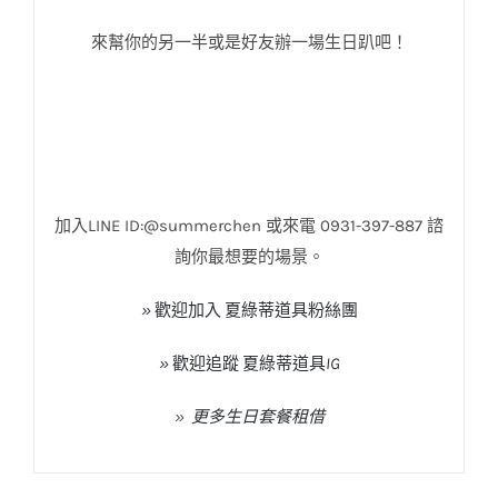
來幫你的另一半或是好友辦一場生日趴吧！
慶生佈置
加入
LINE ID:@summerchen
或來電
0931-397-887
諮
詢你最想要的場景。
»
歡迎加入
夏綠蒂道具粉絲團
»
歡迎追蹤
夏綠蒂道具
IG
»
更多生日套餐租借