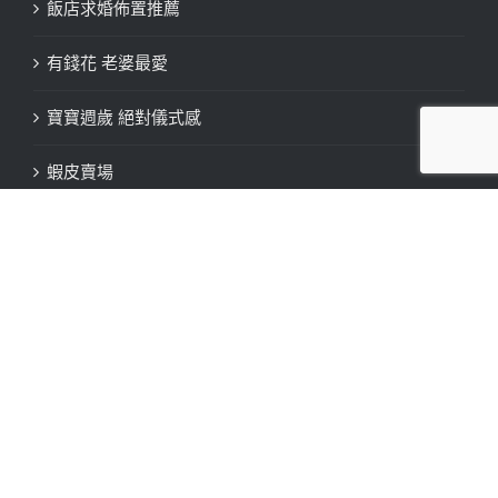
飯店求婚佈置推薦
有錢花 老婆最愛
寶寶週歲 絕對儀式感
蝦皮賣場
追蹤夏綠蒂