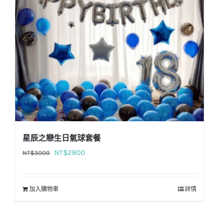
星辰之戀生日氣球套餐
原
目
NT$
2800
NT$
3000
始
前
價
價
加入購物車
詳情
格：
格：
NT$3000。
NT$2800。