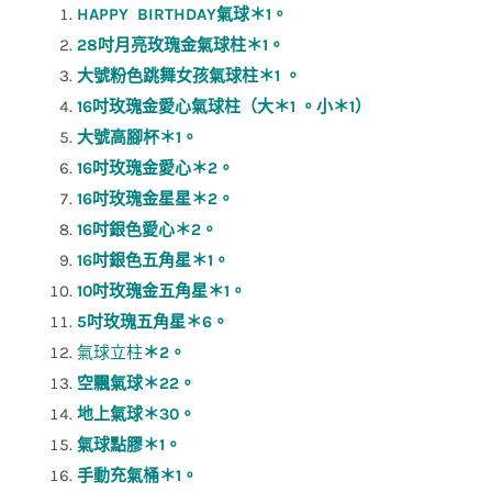
HAPPY BIRTHDAY
氣球＊
1
。
28
吋月亮玫瑰金氣球柱＊
1
。
大號粉色跳舞女孩氣球柱＊
1
。
16
吋玫瑰金愛心氣球柱（大＊
1
。小＊
1
）
大號高腳杯＊
1
。
16
吋玫瑰金愛心＊
2
。
16
吋玫瑰金星星＊
2
。
16
吋銀色愛心＊
2
。
16
吋銀色五角星＊
1
。
10
吋玫瑰金五角星＊
1
。
5
吋玫瑰五角星＊
6
。
氣球立柱
＊
2
。
空飄氣球＊
22
。
地上氣球＊
30
。
氣球點膠＊
1
。
手動充氣桶＊
1
。