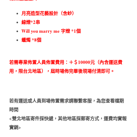
月亮造型花藝設計（含紗）
線燈*2串
Will you marry me 字燈 *1個
蠟燭 *8個
若需專業佈置人員佈置費用：＋＄10000元（內含運送費
用，限台北地區），屆時場佈完畢後現場付清即可。
若有運送或人員到場佈置需求請聯繫客服，為您查看檔期
時間
<
雙北地區寄件採快遞，其他地區採郵寄方式，運費均實報
實銷
>