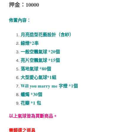
押金：10000
佈置內容：
月亮造型花藝設計（含紗）
線燈*2串
一般空飄氣球 *20個
亮片空飄氣球 *15個
落地氣球 *80個
大型愛心氣球*1組
Will you marry me 字燈 *1個
蠟燭 *30個
花瓣 *1 包
以上氣球皆為買斷商品。
需歸還之道具