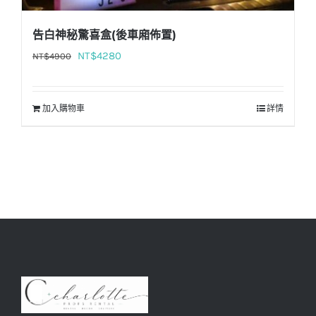
告白神秘驚喜盒(後車廂佈置)
原
目
NT$
4280
NT$
4900
始
前
價
價
加入購物車
詳情
格：
格：
NT$4900。
NT$4280。