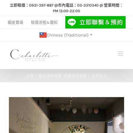
Skip
立即租借：0931-397-887 @市內電話：03-3310340 @ 營業時間：
PM 13:00-22:00
to
content
蝦皮賣場
租借流程&需知
Chinese (Traditional)
▼
主頁
飯店求婚佈置
求婚浪漫套餐
月光仙子