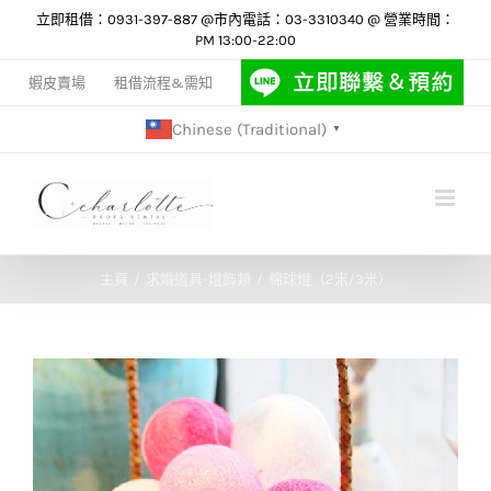
Skip
立即租借：0931-397-887 @市內電話：03-3310340 @ 營業時間：
PM 13:00-22:00
to
content
蝦皮賣場
租借流程&需知
Chinese (Traditional)
▼
主頁
求婚道具-燈飾類
棉球燈（2米/3米）