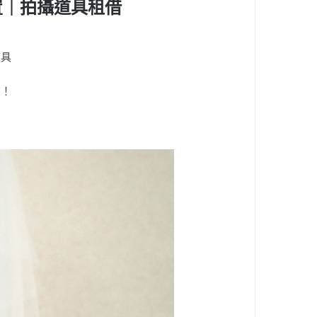
置｜拍攝道具租借
道具
有！