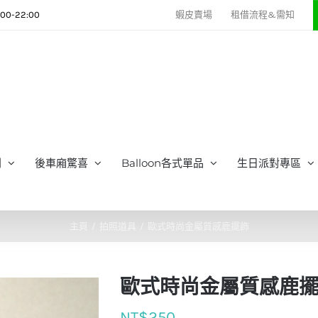
0-22:00
蝦皮賣場
租借流程&需知
列
後車廂驚喜
Balloon各式單品
生日派對專區
主頁
拍照道具
歐式時尚金屬質感鹿擺飾
歐式時尚金屬質感鹿
NT$
250