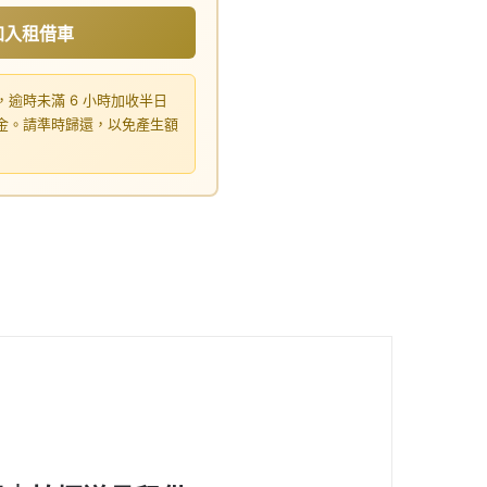
加入租借車
，逾時未滿 6 小時加收半日
租金。請準時歸還，以免產生額