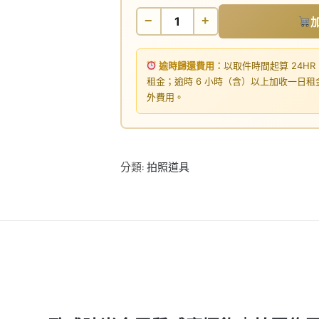
−
+
逾時歸還費用：
以取件時間起算 24HR
租金；逾時 6 小時（含）以上加收一日
外費用。
分類:
拍照道具