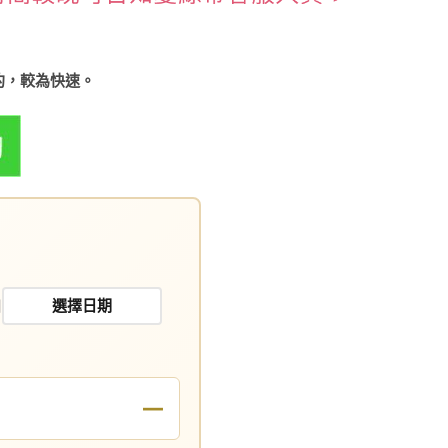
約，較為快速。
日
—