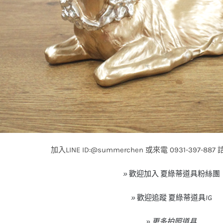
加入
LINE ID:@summerchen
或來電
0931-397-887
»
歡迎加入
夏綠蒂道具粉絲團
»
歡迎追蹤
夏綠蒂道具
IG
» 更多拍照道具