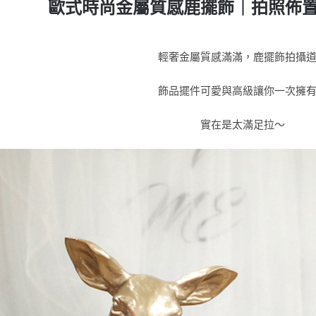
歐式時尚金屬質感鹿擺飾｜拍照佈
輕奢金屬質感滿滿，鹿擺飾拍攝
飾品擺件可愛與高級讓你一次擁
實在是太滿足拉～