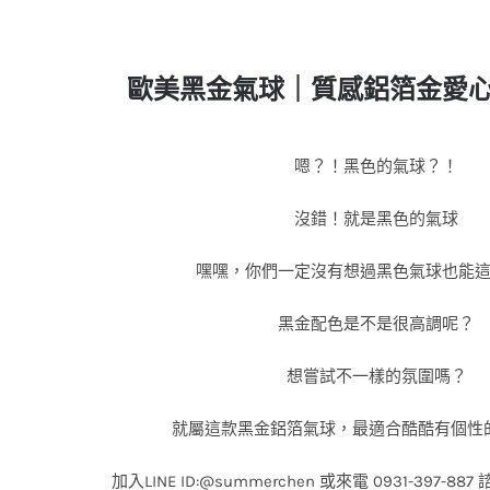
歐美黑金氣球｜質感鋁箔金愛
嗯？！黑色的氣球？！
沒錯！就是黑色的氣球
嘿嘿，你們一定沒有想過黑色氣球也能
黑金配色是不是很高調呢？
想嘗試不一樣的氛圍嗎？
就屬這款黑金鋁箔氣球，最適合酷酷有個性
加入
LINE ID:@summerchen
或來電
0931-397-887