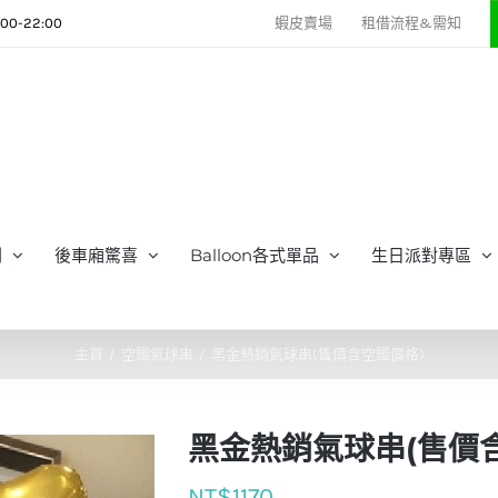
0-22:00
蝦皮賣場
租借流程&需知
列
後車廂驚喜
Balloon各式單品
生日派對專區
主頁
空飄氣球串
黑金熱銷氣球串(售價含空飄價格)
黑金熱銷氣球串(售價
NT$
1170