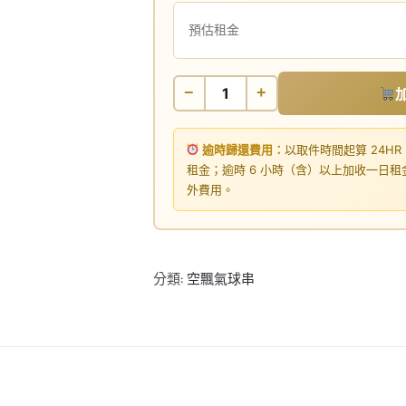
預估租金
−
+
逾時歸還費用：
以取件時間起算 24HR
租金；逾時 6 小時（含）以上加收一日
外費用。
分類:
空飄氣球串