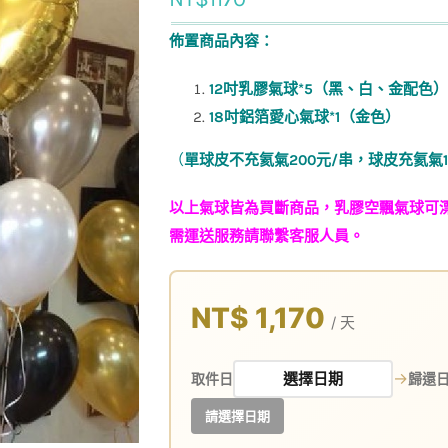
佈置商品內容：
12吋乳膠氣球*5（黑、白、金配色）
18吋鋁箔愛心氣球*1（金色）
（
單球皮不充氦氣200元/串，球皮充氦氣11
以上氣球皆為買斷商品，乳膠空飄氣球可漂
需運送服務請聯繫客服人員。
NT$ 1,170
/ 天
→
取件日
歸還
請選擇日期