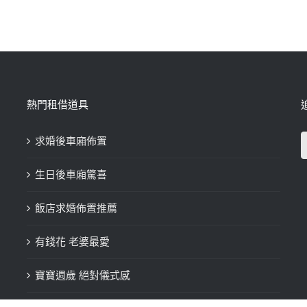
熱門租借道具
求婚後車廂佈置
生日後車廂驚喜
飯店求婚佈置推薦
有錢花 老婆最愛
寶寶週歲 絕對儀式感