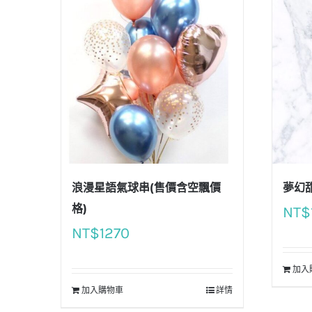
浪漫星語氣球串(售價含空飄價
夢幻
格)
NT$
NT$
1270
加入
加入購物車
詳情