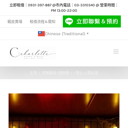
Skip
立即租借：0931-397-887 @市內電話：03-3310340 @ 營業時間：
PM 13:00-22:00
to
content
蝦皮賣場
租借流程&需知
Chinese (Traditional)
▼
主頁
求婚道具-燈飾類
I 穿心 U 霓虹燈