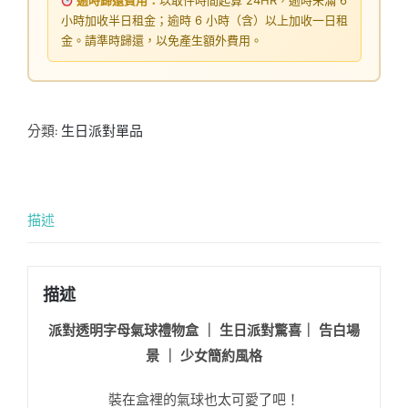
逾時歸還費用：
以取件時間起算 24HR，逾時未滿 6
小時加收半日租金；逾時 6 小時（含）以上加收一日租
金。請準時歸還，以免產生額外費用。
分類:
生日派對單品
描述
描述
派對透明字母氣球禮物盒 ｜ 生日派對驚喜｜ 告白場
景 ｜ 少女簡約風格
裝在盒裡的氣球也太可愛了吧！