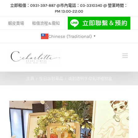
Skip
立即租借：0931-397-887 @市內電話：03-3310340 @ 營業時間：
PM 13:00-22:00
to
content
蝦皮賣場
租借流程&需知
Chinese (Traditional)
▼
主頁
生日派對單品
派對透明字母氣球禮物盒