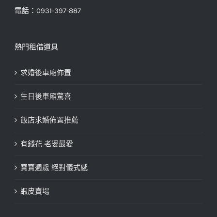
電話：0931-397-887
熱門租借道具
求婚後車廂佈置
生日後車廂驚喜
飯店求婚佈置推薦
有錢花 老婆最愛
寶寶週歲 絕對儀式感
蝦皮賣場