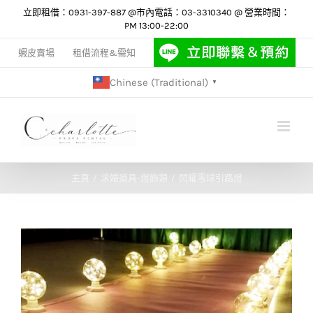
Skip
立即租借：0931-397-887 @市內電話：03-3310340 @ 營業時間：
PM 13:00-22:00
to
content
蝦皮賣場
租借流程&需知
Chinese (Traditional)
▼
主頁
求婚道具-燈飾類
閃耀雪球引路燈