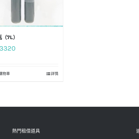
瓶（7L）
3320
購物車
詳情
熱門租借道具