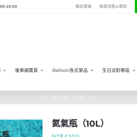
0-22:00
蝦皮賣場
租借流程&需知
列
後車廂驚喜
Balloon各式單品
生日派對專區
主頁
租氦氣瓶
氦氣瓶（10L）
氦氣瓶（10L）
NT$
4200