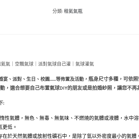
分類:
租氦氣瓶
租氦氣｜空飄氣球｜派對氣球自己灌｜氣球灌氣
瓶身尺寸多種，可依照
婚宴、派對、生日、校園……等佈置及活動，
動，
適合想要自己布置氣球DIY的朋友
或是拍婚紗照，讓您不再
下:
是惰性氣體，
無色、無毒、無氣味、不燃燒的氣體或液體，水中溶
氮更低。
存在於天然氣體或放射性礦石中，是除了氫以外密度最小的氣體