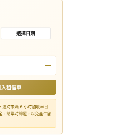
日
—
加入租借車
，逾時未滿 6 小時加收半日
租金。請準時歸還，以免產生額