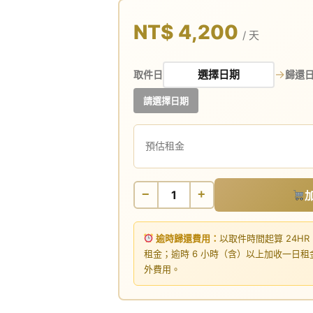
NT$ 4,200
/ 天
→
取件日
歸還
請選擇日期
預估租金
−
+
逾時歸還費用：
以取件時間起算 24HR
租金；逾時 6 小時（含）以上加收一日
外費用。