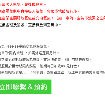
大量吸入氦氣，會造成缺氧。
由高壓氣瓶中直接吸入氦氣，會嚴重地破壞肺部。
在密閉空間釋放氦氣或充填氦氣。（如：車內、空氣不流通之室內
氦氣處理及銷毀：直接釋放到空氣中。
為4N:99.99高純度氣球級氦氣，
為自取價(內含稅)，如需外送運費另計。
用之氦氣鋼瓶氣體皆為買斷，故無法退費，租用前請先確認。
鋼瓶請於租借期限內歸還，逾期每日加收100元訂金。
司氦氣鋼瓶氣量以「10吋氣球」為計算基準，所填充氣球的數量會依