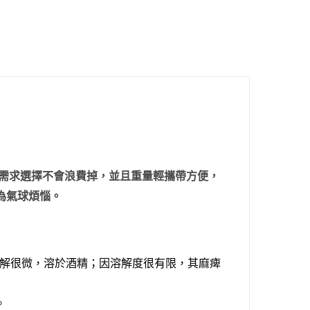
需求選擇
不會浪費掉，並且重量輕攜帶方便，
為氣球煩惱。
解很微，溶於酒精；因溶解度很有限，其麻痺
。