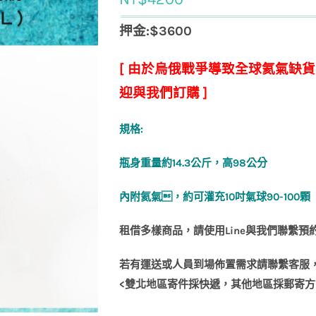
押金:$3600
[ 由於烏俄戰爭導致全球氦氣缺
迎與我們訂購 ]
規格:
瓶身重量約14.3公斤，高98公分
內附氦氣，約可灌充10吋氣球90-100顆
租借多樣商品，請使用
Line
與我們聯繫預
若有運送或人員到場佈置需求請聯繫客服
<
雙北地區寄件採快遞，其他地區採郵寄方