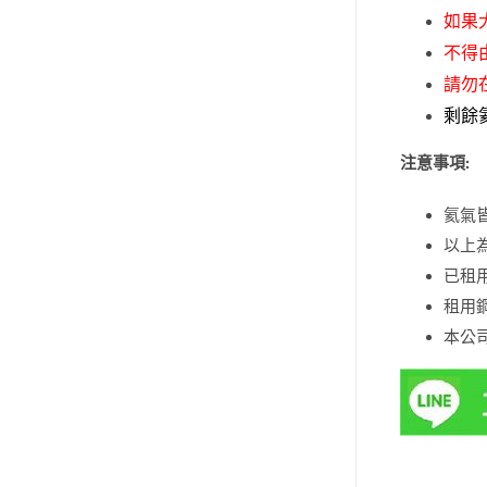
如果
不得
請勿
剩餘
注意事項:
氦氣皆
以上
已租
租用
本公