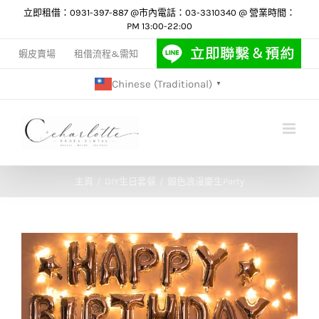
Skip
立即租借：0931-397-887 @市內電話：03-3310340 @ 營業時間：
PM 13:00-22:00
to
content
蝦皮賣場
租借流程&需知
Chinese (Traditional)
▼
主頁
DIY生日套餐
銀色浪漫慶生Party