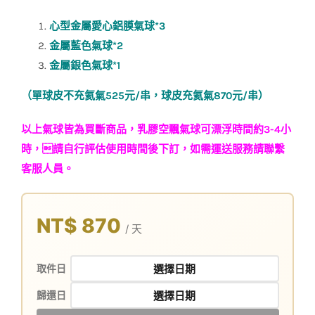
心型金屬愛心鋁膜氣球*3
金屬藍色氣球*2
金屬銀色氣球*1
（單球皮不充氦氣525元/串，球皮充氦氣870元/串）
以上氣球皆為買斷商品，乳膠空飄氣球可漂浮時間約3-4小
時，請自行評估使用時間後下訂，如需運送服務請聯繫
客服人員。
NT$ 870
/ 天
取件日
歸還日