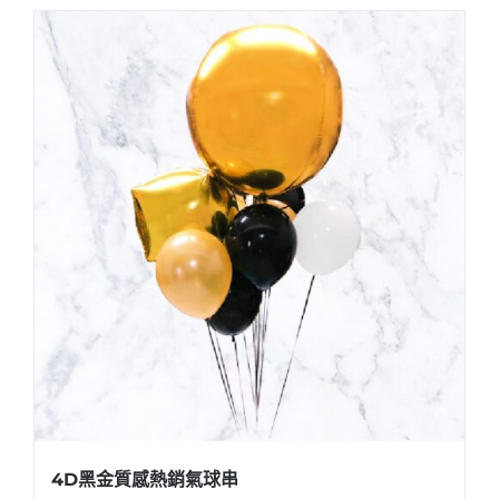
4D黑金質感熱銷氣球串