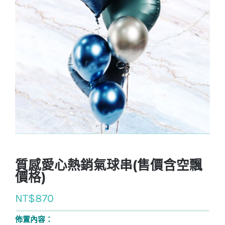
質感愛心熱銷氣球串(售價含空飄
價格)
NT$
870
佈置內容：