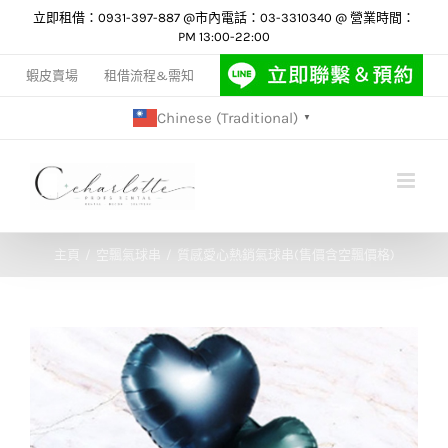
Skip
立即租借：0931-397-887 @市內電話：03-3310340 @ 營業時間：
PM 13:00-22:00
to
content
蝦皮賣場
租借流程&需知
Chinese (Traditional)
▼
主頁
空飄氣球串
質感愛心熱銷氣球串(售價含空飄價格)