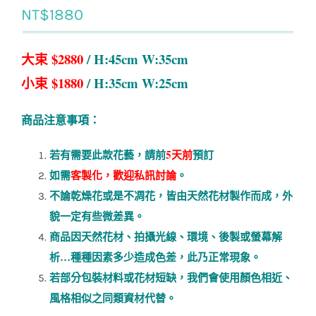
NT$
1880
大束 $2880
/ H:45cm W:35cm
小束
$1880
/ H:35cm W:25cm
商品注意事項：
若有需要此款花藝，請前
5天前
預訂
如需
客製化，歡迎私訊討論
。
不論乾燥花或是不凋花，皆由天然花材製作而成，外
貌一定有些微差異。
商品因天然花材、拍攝光線、環境、後製或螢幕解
析
…
種種因素多少造成色差，此乃正常現象。
若部分包裝材料或花材短缺，我們會使用顏色相近、
風格相似之同類資材代替。