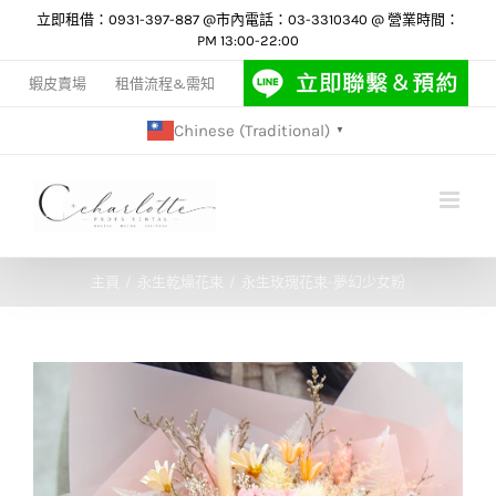
Skip
立即租借：0931-397-887 @市內電話：03-3310340 @ 營業時間：
PM 13:00-22:00
to
content
蝦皮賣場
租借流程&需知
Chinese (Traditional)
▼
主頁
永生乾燥花束
永生玫瑰花束-夢幻少女粉