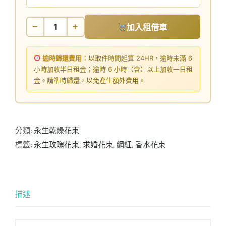
−
+
加入租借車
逾時歸還費用：
以取件時間起算 24HR，逾時未滿 6
小時加收半日租金；逾時 6 小時（含）以上加收一日租
金。請準時歸還，以免產生額外費用。
分類:
永生乾燥花束
標籤:
永生玫瑰花束
,
求婚花束
,
網紅
,
香水花束
描述