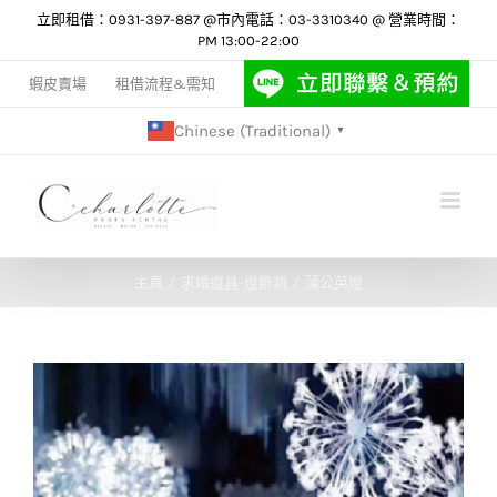
Skip
立即租借：0931-397-887 @市內電話：03-3310340 @ 營業時間：
PM 13:00-22:00
to
content
蝦皮賣場
租借流程&需知
Chinese (Traditional)
▼
主頁
求婚道具-燈飾類
蒲公英燈