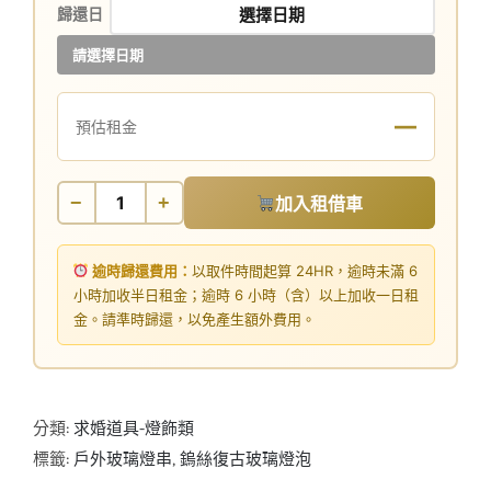
歸還日
請選擇日期
—
預估租金
−
+
加入租借車
逾時歸還費用：
以取件時間起算 24HR，逾時未滿 6
小時加收半日租金；逾時 6 小時（含）以上加收一日租
金。請準時歸還，以免產生額外費用。
分類:
求婚道具-燈飾類
標籤:
戶外玻璃燈串
,
鎢絲復古玻璃燈泡