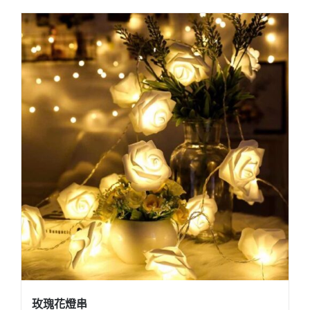
玫瑰花燈串