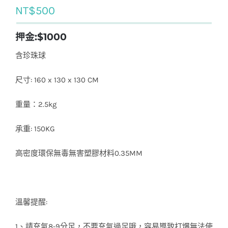
NT$
500
押金:$1000
含珍珠球
尺寸: 160 x 130 x 130 CM
重量：2.5kg
承重: 150KG
高密度環保無毒無害塑膠材料0.35MM
溫馨提醒:
1、請充氣8-9分足，不要充氣過足哦，容易導致打爆無法使