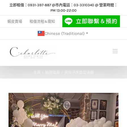
Skip
立即租借：0931-397-887 @市內電話：03-3310340 @ 營業時間：
PM 13:00-22:00
to
content
蝦皮賣場
租借流程&需知
Chinese (Traditional)
▼
主頁
拍照道具
貝殼浮床造型泳圈