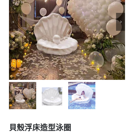
貝殼浮床造型泳圈