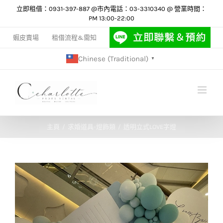
Skip
立即租借：0931-397-887 @市內電話：03-3310340 @ 營業時間：
PM 13:00-22:00
to
content
蝦皮賣場
租借流程&需知
Chinese (Traditional)
▼
主頁
求婚道具-燈飾類
透明立式LOVE字燈