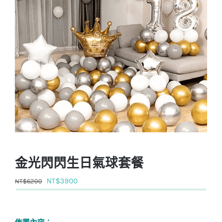
金光閃閃生日氣球套餐
原
目
NT$
3900
NT$
6200
始
前
價
價
佈置內容：
格：
格：