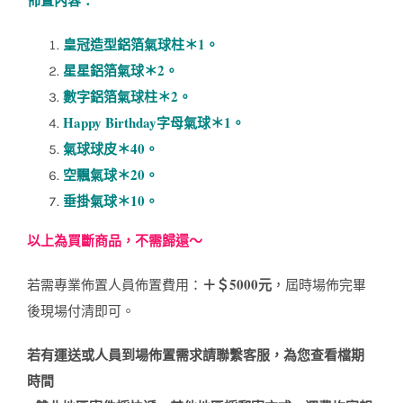
NT$6200。
NT$3900。
皇冠造型鋁箔氣球柱＊1。
星星鋁箔氣球＊2。
數字鋁箔氣球柱＊2。
Happy Birthday字母氣球＊1。
氣球球皮＊40。
空飄氣球＊20。
垂掛氣球＊10。
以上為買斷商品，不需歸還～
＋＄5000元
若需專業佈置人員佈置費用：
，屆時場佈完畢
後現場付清即可。
若有運送或人員到場佈置需求請聯繫客服，為您查看檔期
時間