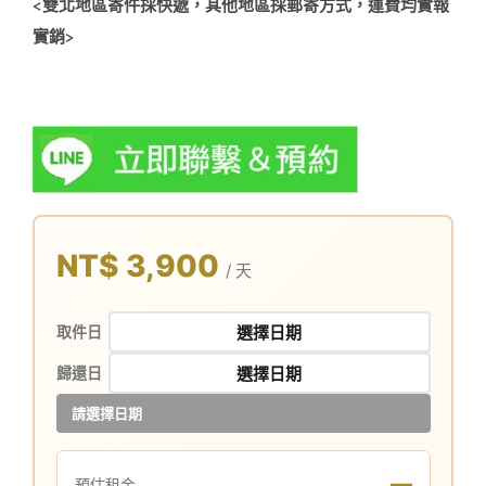
<
雙北地區寄件採快遞，其他地區採郵寄方式，運費均實報
實銷
>
NT$ 3,900
/ 天
取件日
歸還日
請選擇日期
—
預估租金