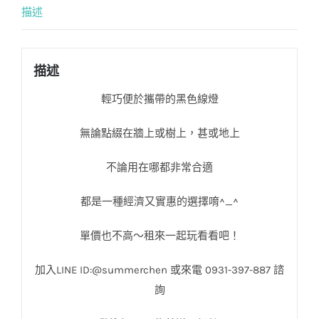
描述
描述
輕巧便於攜帶的黑色線燈
無論點綴在牆上或樹上，甚或地上
不論用在哪都非常合適
都是一種經濟又實惠的選擇唷^_^
單價也不高～租來一起玩看看吧！
加入
LINE ID:@summerchen
或來電
0931-397-887
諮
詢