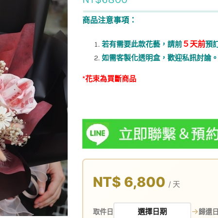
商品注意事項：
５天前
若有需要此款花藝，請前
預
如需客製化透明盒，歡迎私訊討論
*花束為買斷商品
NT$ 6,800
/ 天
→
取件日
歸還