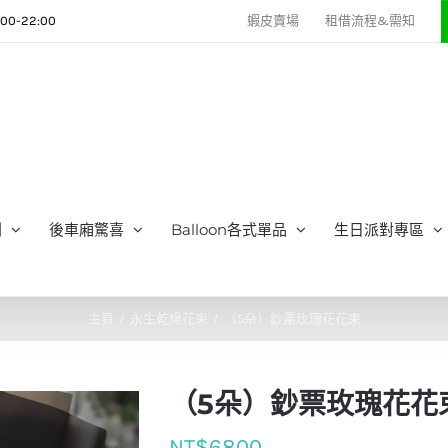
0-22:00
蝦皮賣場
租借流程&需知
列
後車廂驚喜
Balloon各式單品
生日派對專區
主頁
永生乾燥花束
（5朵）鈔票玫瑰花花束
（5朵）鈔票玫瑰花花
NT$
6800