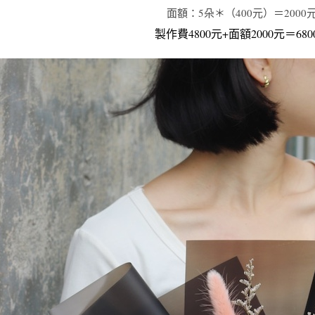
面額：5朵＊（400元）＝2000
製作費4800元+面額2000元＝680