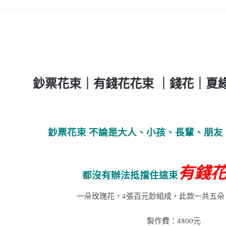
鈔票花束
｜
有錢花花束 ｜
錢花
｜
夏
鈔票花束 不論是大人、小孩、長輩、朋友
有錢
都沒有辦法抵擋住這束
一朵玫瑰花，4張百元鈔組成，此款一共五朵，
製作費：4800元