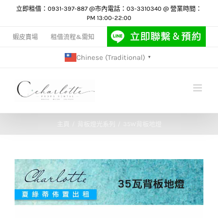
Skip
立即租借：0931-397-887 @市內電話：03-3310340 @ 營業時間：
PM 13:00-22:00
to
content
蝦皮賣場
租借流程&需知
Chinese (Traditional)
▼
主頁
背板燈光系列
35W背板地燈