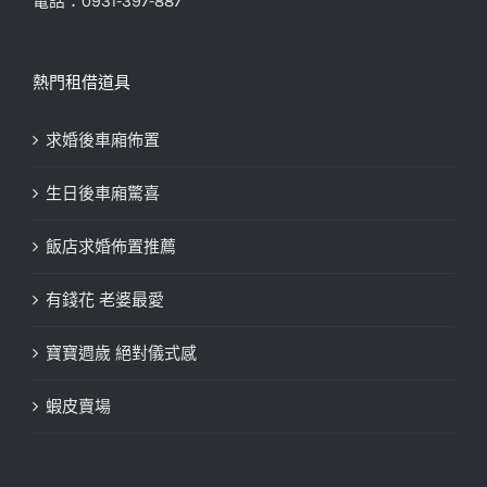
電話：0931-397-887
熱門租借道具
求婚後車廂佈置
生日後車廂驚喜
飯店求婚佈置推薦
有錢花 老婆最愛
寶寶週歲 絕對儀式感
蝦皮賣場