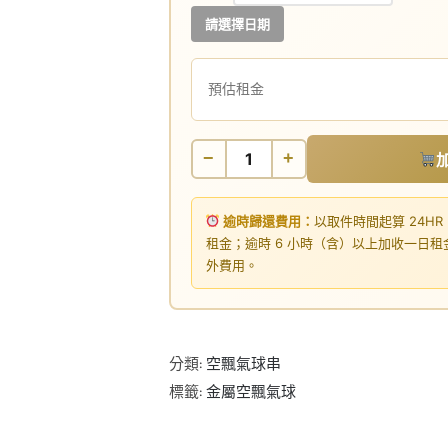
請選擇日期
預估租金
−
+
逾時歸還費用：
以取件時間起算 24HR
租金；逾時 6 小時（含）以上加收一日
外費用。
分類:
空飄氣球串
標籤:
金屬空飄氣球