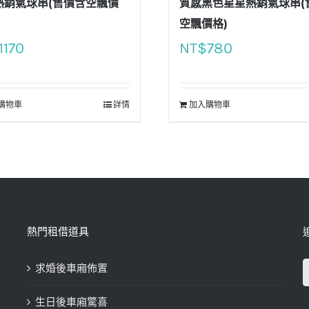
熱銷氣球串(售價含空飄價
質感黑色星星熱銷氣球串(
空飄價格)
1170
NT$
780
購物車
詳情
加入購物車
熱門租借道具
求婚後車廂佈置
生日後車廂驚喜