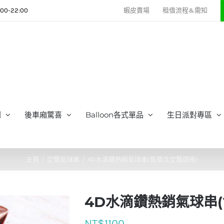
0-22:00
蝦皮賣場
租借流程&需知
列
後車廂驚喜
Balloon各式單品
生日派對專區
主頁
空飄氣球串
4D水滴鑽熱銷氣球串(售價含空飄價格)
4D水滴鑽熱銷氣球串
NT$
1100