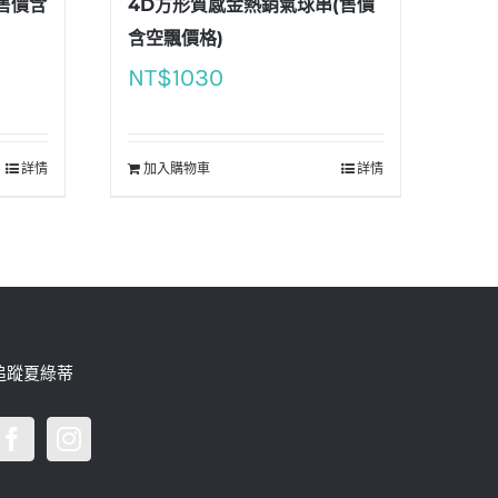
售價含
4D方形質感金熱銷氣球串(售價
含空飄價格)
NT$
1030
詳情
加入購物車
詳情
追蹤夏綠蒂