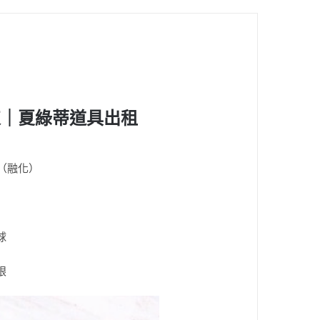
束
｜夏綠蒂道具出租
（融化）
球
眼