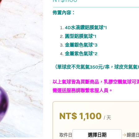
佈置內容：
4D水滴鑽鋁膜氣球*1
圓型鋁膜氣球*1
金屬銀色氣球*3
金屬紫色氣球*2
（單球皮不充氦氣350元/串，球皮充氦氣11
以上氣球皆為買斷商品，乳膠空飄氣球可漂
需運送服務請聯繫客服人員。
NT$ 1,100
/ 天
→
取件日
歸還