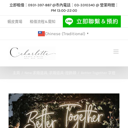
Skip
立即租借：0931-397-887 @市內電話：03-3310340 @ 營業時間：
PM 13:00-22:00
to
content
蝦皮賣場
租借流程&需知
Chinese (Traditional)
▼
主頁
New 求婚道具
求婚道具-燈飾類
Better Together 字燈