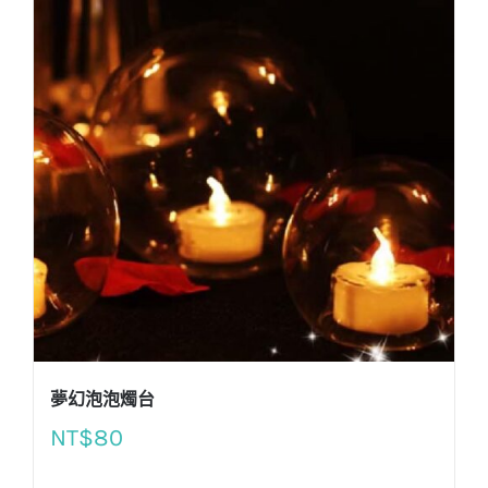
夢幻泡泡燭台
NT$
80