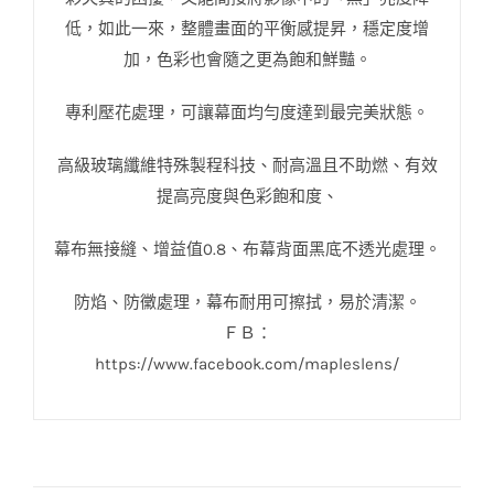
低，如此一來，整體畫面的平衡感提昇，穩定度增
加，色彩也會隨之更為飽和鮮豔。
專利
壓花處理
，可讓幕面均勻度達到最完美狀態。
高級玻璃纖維特殊製程科技、耐高溫且不助燃、有效
提高亮度與色彩飽和度、
幕布無接縫
、增益值0.8、
布幕背面黑底不透光處理。
防焰、防黴處理，幕布耐用可擦拭，易於清潔。
ＦＢ：
https://www.facebook.com/mapleslens/