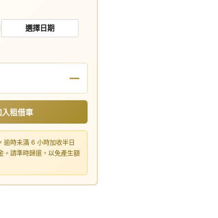
日
—
加入租借車
，逾時未滿 6 小時加收半日
租金。請準時歸還，以免產生額