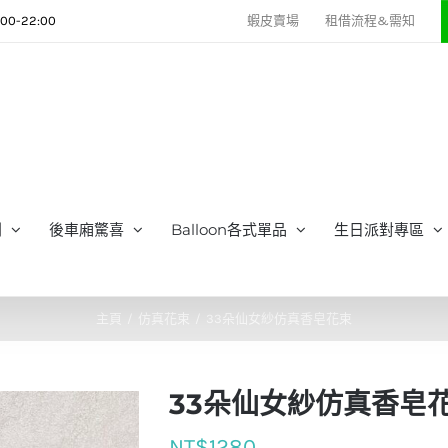
0-22:00
蝦皮賣場
租借流程&需知
列
後車廂驚喜
Balloon各式單品
生日派對專區
主頁
仿真花束
33朵仙女紗仿真香皂花束
33朵仙女紗仿真香皂
NT$
1280