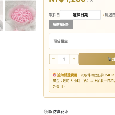
/ 天
→
取件日
歸還
請選擇日期
預估租金
−
+
逾時歸還費用：
以取件時間起算 24HR
租金；逾時 6 小時（含）以上加收一日
外費用。
分類:
仿真花束