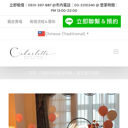
Skip
立即租借：0931-397-887 @市內電話：03-3310340 @ 營業時間：
PM 13:00-22:00
to
content
蝦皮賣場
租借流程&需知
Chinese (Traditional)
▼
主頁
熱銷/新品套餐推薦
愛在夏午和煦