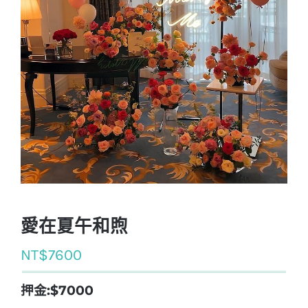
愛在夏午和煦
NT$
7600
押金:$7000