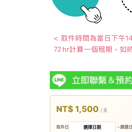
NT$ 1,500
/ 天
→
取件日
歸還