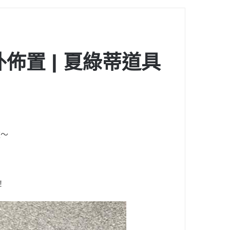
內外佈置 | 夏綠蒂道具
款～
！