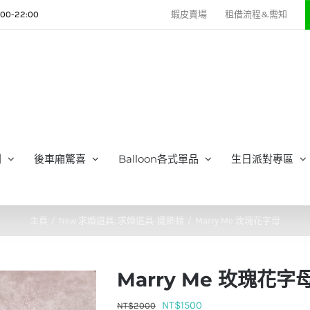
0-22:00
蝦皮賣場
租借流程&需知
列
後車廂驚喜
Balloon各式單品
生日派對專區
主頁
New 求婚道具
求婚道具-擺飾類
Marry Me 玫瑰花字母
Marry Me 玫瑰花字
原
目
NT$
1500
NT$
2000