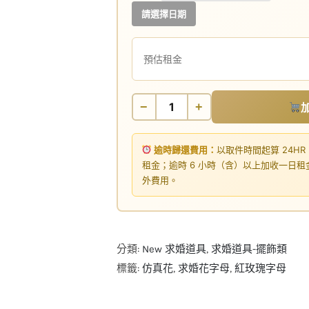
請選擇日期
預估租金
−
+
逾時歸還費用：
以取件時間起算 24HR
租金；逾時 6 小時（含）以上加收一日
外費用。
分類:
New 求婚道具
,
求婚道具-擺飾類
標籤:
仿真花
,
求婚花字母
,
紅玫瑰字母