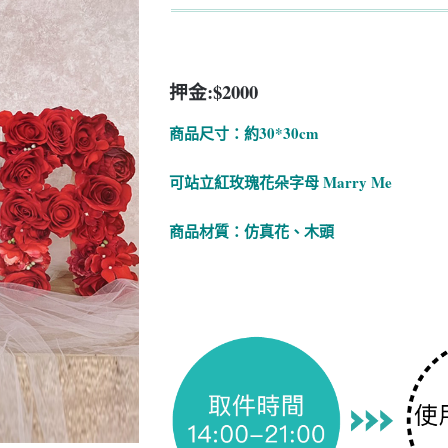
始
前
價
價
格：
格：
押金:$2000
NT$2000。
NT$1500。
商品尺寸：約30*30cm
可站立紅玫瑰花朵字母 M
arry Me
商品材質：仿真花、木頭