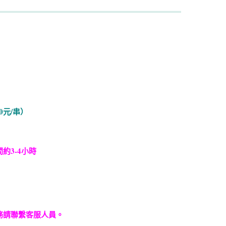
0元/串）
約3-4小時
務請聯繫客服人員。