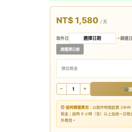
NT$ 1,580
/ 天
→
取件日
歸還
請選擇日期
預估租金
−
+
逾時歸還費用：
以取件時間起算 24HR
租金；逾時 6 小時（含）以上加收一日
外費用。