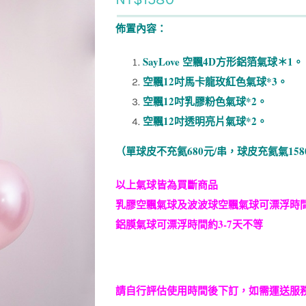
佈置內容：
SayLove 空飄4D方形鋁箔氣球＊1。
空飄12吋馬卡龍玫紅色氣球*3。
空飄12吋乳膠粉色氣球*2。
空飄12吋透明亮片氣球*2。
（單球皮不充氦680元/串，球皮充氦氣158
以上氣球皆為買斷商品
乳膠空飄氣球及波波球空飄氣球可漂浮時間
鋁膜氣球可漂浮時間約3-7天不等
請自行評估使用時間後下訂，如需運送服