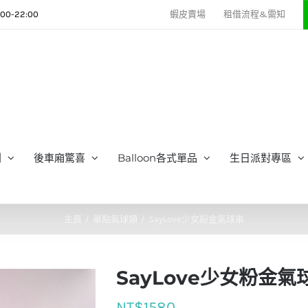
0-22:00
蝦皮賣場
租借流程&需知
列
後車廂驚喜
Balloon各式單品
生日派對專區
主頁
單點氣球類
SayLove少女粉金氣球串
SayLove少女粉金氣
NT$
1580