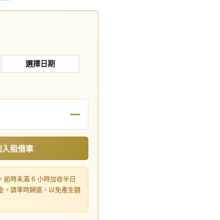
日
—
加入租借車
，逾時未滿 6 小時加收半日
租金。請準時歸還，以免產生額