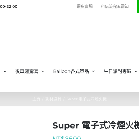
0-22:00
蝦皮賣場
租借流程&需知
列
後車廂驚喜
Balloon各式單品
生日派對專區
主頁
耗材道具
Super 電子式冷煙火機
Super 電子式冷煙火
NT$
3600