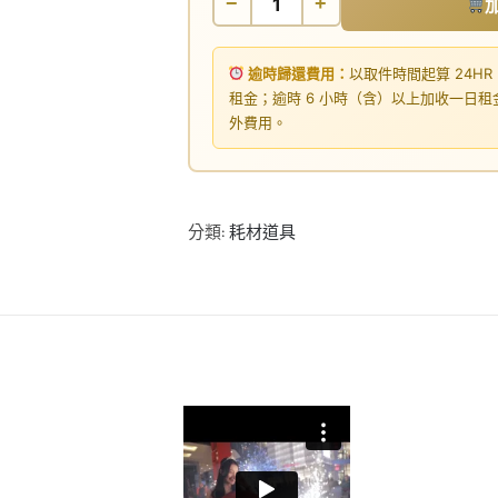
−
+
逾時歸還費用：
以取件時間起算 24HR
租金；逾時 6 小時（含）以上加收一日
外費用。
分類:
耗材道具