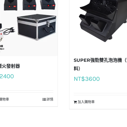
SUPER強勁雙孔泡泡機（
煙火發射器
料）
2400
NT$
3600
購物車
詳情
加入購物車