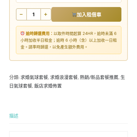
−
+
加入租借車
逾時歸還費用：
以取件時間起算 24HR，逾時未滿 6
小時加收半日租金；逾時 6 小時（含）以上加收一日租
金。請準時歸還，以免產生額外費用。
分類:
求婚氣球套餐
,
求婚浪漫套餐
,
熱銷/新品套餐推薦
,
生
日氣球套餐
,
飯店求婚佈置
描述