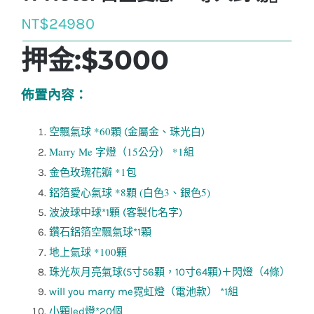
NT$
24980
押金:$3000
佈置內容：
*60
空飄氣球
顆 (金屬金、珠光白)
Marry Me 字燈（15公分） *1組
*1包
金色玫瑰花瓣
*8顆 (白色3、銀色5)
鋁箔愛心氣球
波波球中球*1顆 (客製化名字)
鑽石鋁箔空飄氣球*1顆
*100
地上氣球
顆
珠光灰月亮氣球(5寸56顆，10寸64顆)＋閃燈（4條）
will you marry me霓虹燈（電池款） *1組
小顆led燈*20個