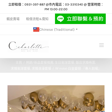
Skip
立即租借：0931-397-887 @市內電話：03-3310340 @ 營業時間：
PM 13:00-22:00
to
content
蝦皮賣場
租借流程&需知
Chinese (Traditional)
▼
主頁
熱銷/新品套餐推薦
生日氣球套餐
飯店求婚佈置
求婚氣球套餐
求婚浪漫套餐
Ｗ Hotel 白金愛戀 『專人到場』