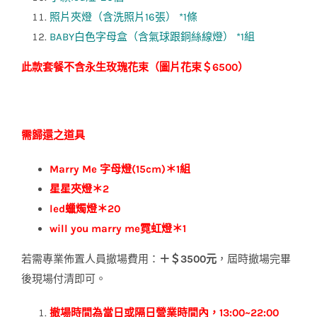
照片夾燈（含洗照片16張） *1條
BABY白色字母盒（含氣球跟銅絲線燈） *1組
此款套餐不含永生玫瑰花束（圖片花束＄6500）
需歸還之道具
Marry Me 字母燈(15cm)＊1組
星星夾燈＊2
led蠟燭燈＊20
will you marry me霓虹燈＊1
若需專業佈置人員撤場費用：
＋＄3500元
，屆時撤場完畢
後現場付清即可。
撤場時間為當日或隔日營業時間內，13:00~22:00