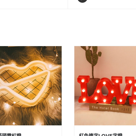
箭頭霓虹燈
紅色連字LOVE字燈