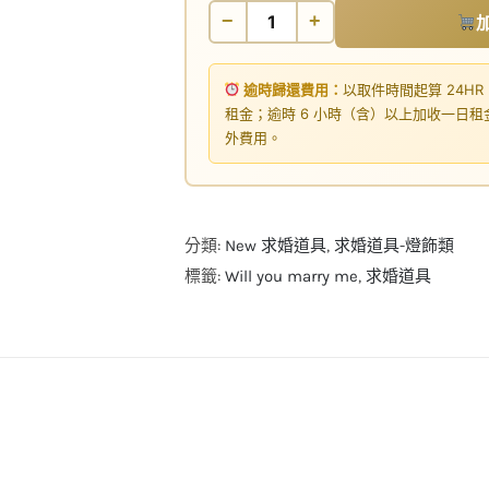
−
+
逾時歸還費用：
以取件時間起算 24HR
租金；逾時 6 小時（含）以上加收一日
外費用。
分類:
New 求婚道具
,
求婚道具-燈飾類
標籤:
Will you marry me
,
求婚道具