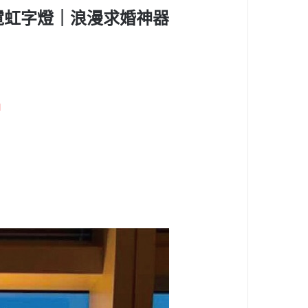
草寫版霓虹字燈｜浪漫求婚神器
燈」