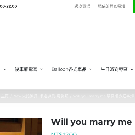
0-22:00
蝦皮賣場
租借流程&需知
列
後車廂驚喜
Balloon各式單品
生日派對專區
主頁
New 求婚道具
求婚道具-燈飾類
Will you marry me 草寫版霓虹字燈
Will you marry
NT$
1200