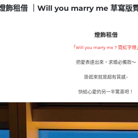
燈飾租借 ｜Will you marry me 
燈飾租借
「Will you marry me ? 霓虹字
把愛表達出來，求婚必備款～
掛起來就是超有質感~
快給心愛的另一半驚喜吧！