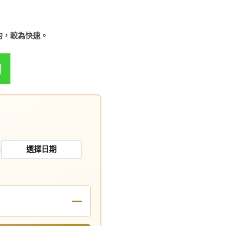
約，較為快速。
日
—